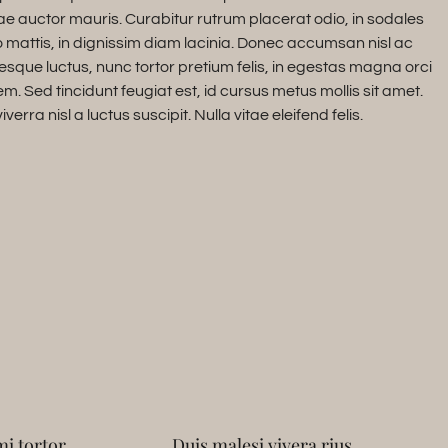
itae auctor mauris. Curabitur rutrum placerat odio, in sodales
o mattis, in dignissim diam lacinia. Donec accumsan nisl ac
esque luctus, nunc tortor pretium felis, in egestas magna orci
em. Sed tincidunt feugiat est, id cursus metus mollis sit amet.
rra nisl a luctus suscipit. Nulla vitae eleifend felis.
mi tortor
Duis malesi vivera rius
U