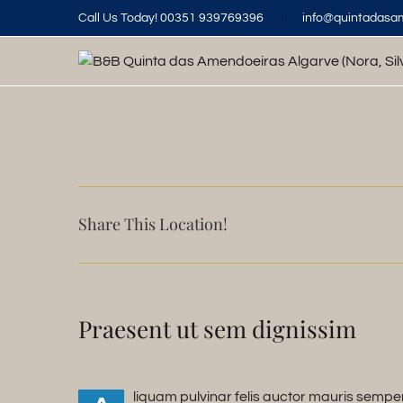
Skip
Call Us Today! 00351 939769396
|
info@quintadasa
to
content
Share This Location!
Praesent ut sem dignissim
liquam pulvinar felis auctor mauris semper