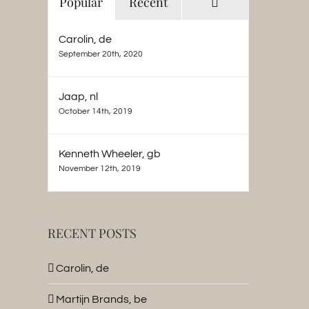
Comments
Popular
Recent
ebruary 20th, 2015
|
0 Comments
February 20th, 2015
|
0 Commen
Carolin, de
September 20th, 2020
Jaap, nl
October 14th, 2019
Kenneth Wheeler, gb
November 12th, 2019
RECENT POSTS
Carolin, de
Martijn Brands, be