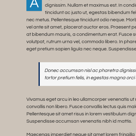
A
dignissim. Nullam et maximus est. In con
tincidunt ac justo ut, egestas bibendum f
nec metus. Pellentesque tincidunt odio neque. Morbi
vel ante sit amet, placerat auctor eros. Praesent pe
at bibendum mauris, a condimentum erat. Fusce su
volutpat, rutrum urna vel, commodo libero. In phare
eget pretium sapien ligula nec neque. Suspendiss
Donec accumsan nisl ac pharetra dignissim
tortor pretium felis, in egestas magna orci 
Vivamus eget arcu in leo ullamcorper venenatis ut
convallis non libero. Fusce convallis lectus quis m
Pellentesque sit amet risus in lorem vestibulum di
Suspendisse accumsan venenatis nibh id mattis.
Maecenas imperdiet neque sit amet lorem fringill