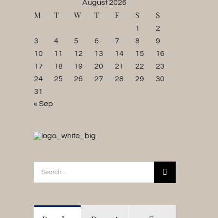
August 2026
M
T
W
T
F
S
S
1
2
3
4
5
6
7
8
9
10
11
12
13
14
15
16
17
18
19
20
21
22
23
24
25
26
27
28
29
30
31
« Sep
Search
for:
t consequat augue odio
Nullam non augue eget