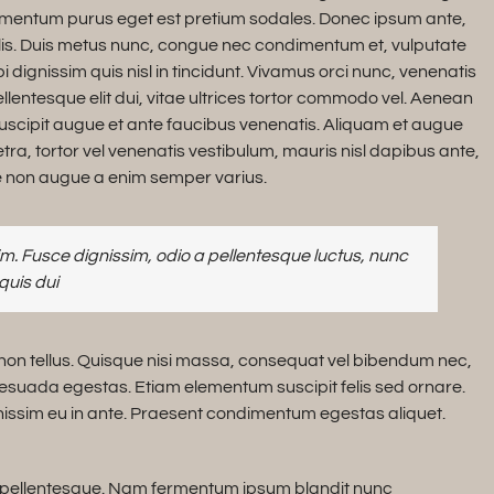
dimentum purus eget est pretium sodales. Donec ipsum ante,
elis. Duis metus nunc, congue nec condimentum et, vulputate
 dignissim quis nisl in tincidunt. Vivamus orci nunc, venenatis
llentesque elit dui, vitae ultrices tortor commodo vel. Aenean
scipit augue et ante faucibus venenatis. Aliquam et augue
tra, tortor vel venenatis vestibulum, mauris nisl dapibus ante,
e non augue a enim semper varius.
. Fusce dignissim, odio a pellentesque luctus, nunc
quis dui
 non tellus. Quisque nisi massa, consequat vel bibendum nec,
alesuada egestas. Etiam elementum suscipit felis sed ornare.
gnissim eu in ante. Praesent condimentum egestas aliquet.
a pellentesque. Nam fermentum ipsum blandit nunc